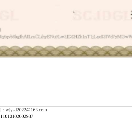
ysd2022@163.com
010102002937